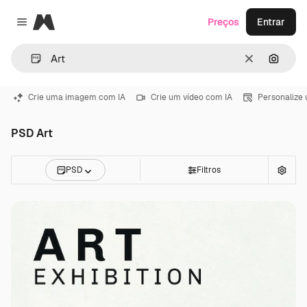
Magnific
Preços
Entrar
Close menu
Limpar
Pesqui
Crie uma imagem com IA
Crie um vídeo com IA
Personalize
PSD Art
PSD
Filtros