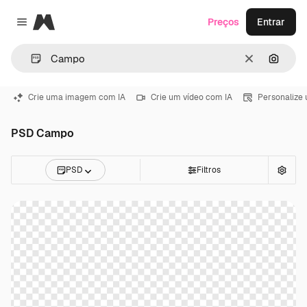
Magnific
Preços
Entrar
Close menu
Limpar
Pesqui
Crie uma imagem com IA
Crie um vídeo com IA
Personalize
PSD Campo
PSD
Filtros