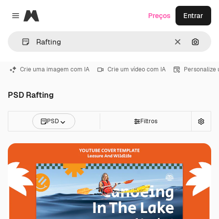
Magnific
Preços
Entrar
Close menu
Limpar
Pesqui
Crie uma imagem com IA
Crie um vídeo com IA
Personalize
PSD Rafting
PSD
Filtros