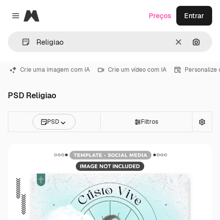
Magnific
Preços
Entrar
Close menu
Limpar
Pesqui
Crie uma imagem com IA
Crie um vídeo com IA
Personalize
PSD Religiao
PSD
Filtros