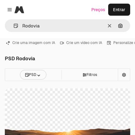
Magnific
Preços
Entrar
Close menu
Limpar
Pesqui
Crie uma imagem com IA
Crie um vídeo com IA
Personalize
PSD Rodovia
PSD
Filtros