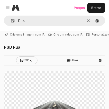
Magnific
Preços
Entrar
Close menu
Limpar
Pesqui
Crie uma imagem com IA
Crie um vídeo com IA
Personalize
PSD Rua
PSD
Filtros