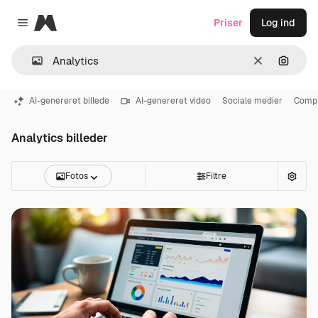
Magnific
Priser
Log ind
Close menu
Klar
Søg eft
AI-genereret billede
AI-genereret video
Sociale medier
Comp
Analytics billeder
Fotos
Filtre