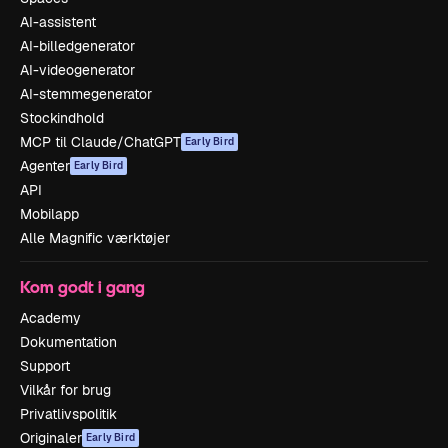
AI-assistent
AI-billedgenerator
AI-videogenerator
AI-stemmegenerator
Stockindhold
MCP til Claude/ChatGPT
Early Bird
Agenter
Early Bird
API
Mobilapp
Alle Magnific værktøjer
Kom godt i gang
Academy
Dokumentation
Support
Vilkår for brug
Privatlivspolitik
Originaler
Early Bird