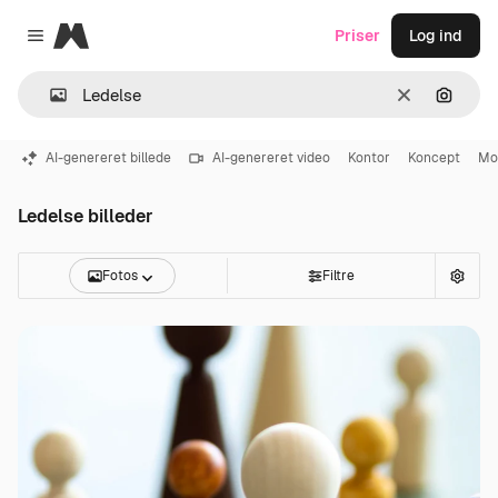
Magnific
Priser
Log ind
Close menu
Klar
Søg eft
AI-genereret billede
AI-genereret video
Kontor
Koncept
Mot
Ledelse billeder
Fotos
Filtre