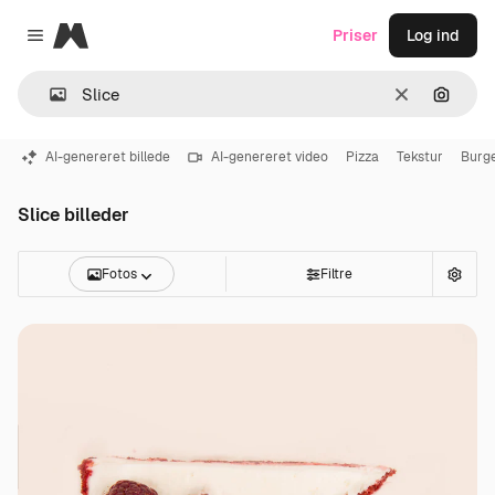
Magnific
Priser
Log ind
Close menu
Klar
Søg eft
AI-genereret billede
AI-genereret video
Pizza
Tekstur
Burg
Slice billeder
Fotos
Filtre