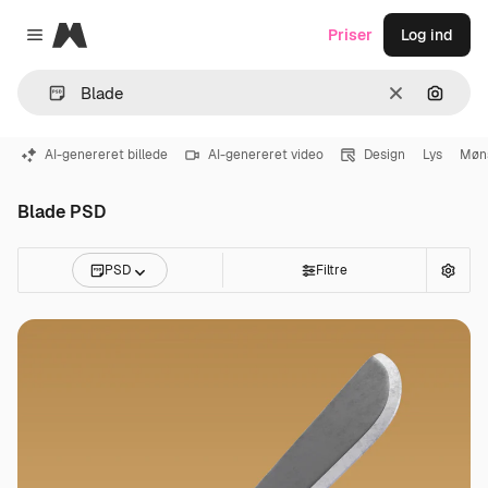
Magnific
Priser
Log ind
Close menu
Klar
Søg eft
AI-genereret billede
AI-genereret video
Design
Lys
Møn
Blade PSD
PSD
Filtre