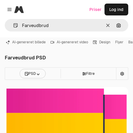
Magnific
Priser
Log ind
Close menu
Klar
Søg eft
AI-genereret billede
AI-genereret video
Design
Flyer
Ba
Farveudbrud PSD
PSD
Filtre