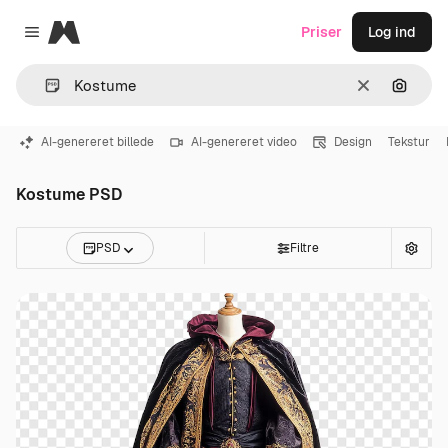
Magnific
Priser
Log ind
Close menu
Klar
Søg eft
AI-genereret billede
AI-genereret video
Design
Tekstur
Kostume PSD
PSD
Filtre