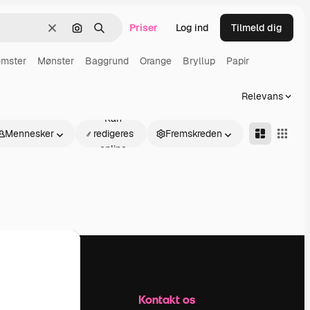
Priser
Log ind
Tilmeld dig
Klar
Søg efter billede
Søge
omster
Mønster
Baggrund
Orange
Bryllup
Papir
Relevans
Kan
Mennesker
redigeres
Fremskreden
online
Firma
Kontakt os