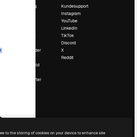
Prissætning
Kundesupport
Om os
Instagram
Reviews
YouTube
Karriere
LinkedIn
Søgetrends
TikTok
Blog
Discord
Begivenheder
X
d
Slidesgo
Reddit
Sælg indhold
Presserum
Leder du efter
magnific.ai
ree to the storing of cookies on your device to enhance site