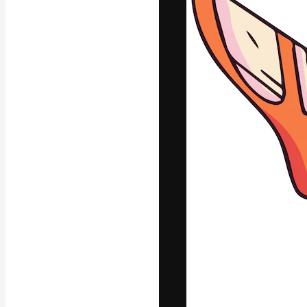
Den kreative pla
arbejde. Over 1
kreative og vir
studier.
Dansk
Copyright © 2010