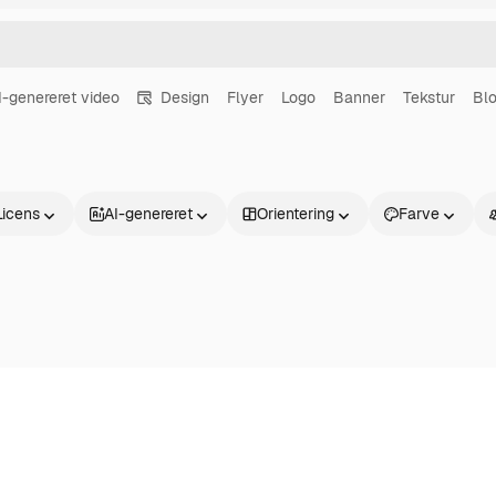
I-genereret video
Design
Flyer
Logo
Banner
Tekstur
Bl
Licens
AI-genereret
Orientering
Farve
Produkter
Kom godt i