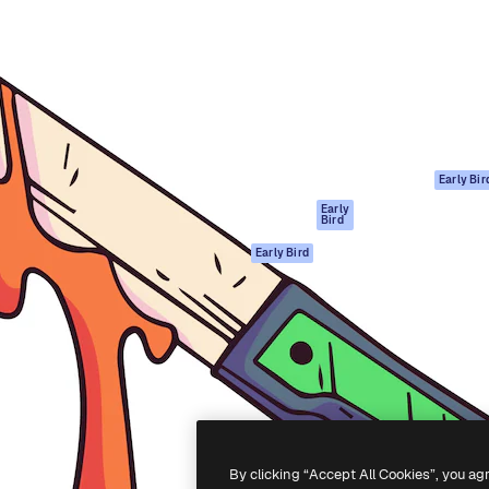
gang
tform til at skabe dit bedste
Spaces
 million abonnenter – fra
AI-assistent
Academy
ksomheder til bureauer og
AI-billedgenerator
Dokumentation
AI-videogenerator
Support
AI-
Vilkår for brug
stemmegenerator
Privatlivspolitik
Stockindhold
Originaler
Early Bir
MCP til
Cookies politik
Early
Bird
Claude/ChatGPT
Tillidscenter
Agenter
Early Bird
Partnere
API
Virksomhed
Mobilapp
Alle Magnific
værktøjer
-
2026
Freepik Company S.L.U.
Alle rettigheder forbeholdes
.
By clicking “Accept All Cookies”, you ag