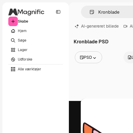
Skabe
AI-genereret billede
A
Hjem
Søge
Kronblade PSD
Lager
PSD
Udforske
Alle billeder
Alle værktøjer
Vektorer
Illustrationer
Fotos
PSD
Skabeloner
Mockups
Videoer
Optagelser
Motion graphics
Videoskabeloner
Ikoner
3D modeller
Skrifttyper