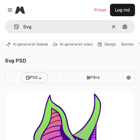
Magnific
Priser
Log ind
Close menu
Klar
Søg eft
AI-genereret billede
AI-genereret video
Design
Banner
Svg PSD
PSD
Filtre