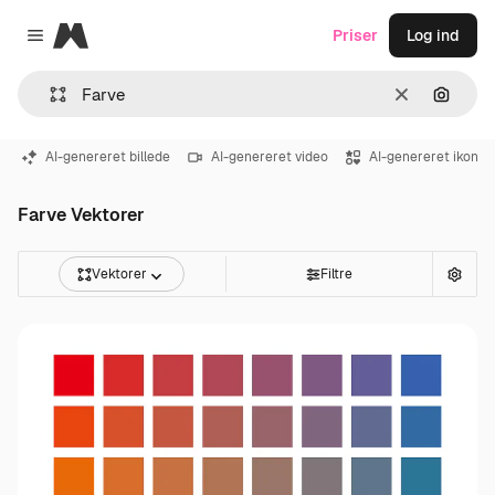
Magnific
Priser
Log ind
Close menu
Klar
Søg eft
AI-genereret billede
AI-genereret video
AI-genereret ikon
Farve Vektorer
Vektorer
Filtre