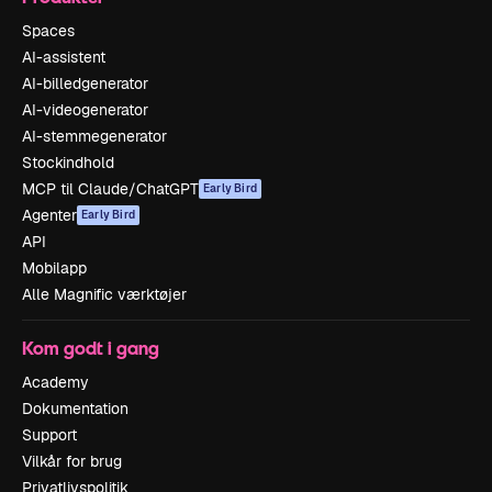
Spaces
AI-assistent
AI-billedgenerator
AI-videogenerator
AI-stemmegenerator
Stockindhold
MCP til Claude/ChatGPT
Early Bird
Agenter
Early Bird
API
Mobilapp
Alle Magnific værktøjer
Kom godt i gang
Academy
Dokumentation
Support
Vilkår for brug
Privatlivspolitik