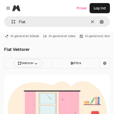
Magnific
Priser
Log ind
Close menu
Klar
Søg eft
AI-genereret billede
AI-genereret video
AI-genereret ikon
Flat Vektorer
Vektorer
Filtre