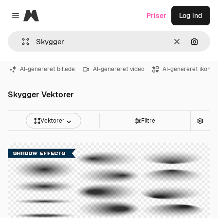
Magnific
Priser
Log ind
Close menu
Klar
Søg eft
AI-genereret billede
AI-genereret video
AI-genereret ikon
Skygger Vektorer
Vektorer
Filtre