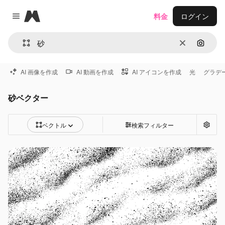
Magnific
料金
ログイン
Close menu
消去
画像で
AI 画像を作成
AI 動画を作成
AI アイコンを作成
光
グラデ
砂ベクター
ベクトル
検索フィルター