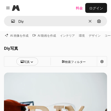
Magnific
料金
ログイン
Close menu
消去
画像で
AI 画像を作成
AI 動画を作成
インテリア
環境
デザイン
コー
Diy写真
写真
検索フィルター