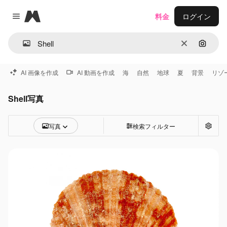
Magnific
料金
ログイン
Close menu
消去
画像で
AI 画像を作成
AI 動画を作成
海
自然
地球
夏
背景
リゾ
Shell写真
写真
検索フィルター