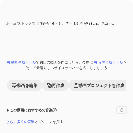
ホーム
/
ストック
/
動画
/
数字が変化し、データ処理が行われ、スコー…
AI 生成コンテンツ
AI 動画生成ツール
で独自の動画を作成したら、今度は
AI 音声合成ツール
を
Premium
使って素晴らしいボイスオーバーを追加しましょう
動画を編集
再作成
動画プロジェクトを作成
この動画におすすめの音楽
さらに多くの音楽
オプションを探す