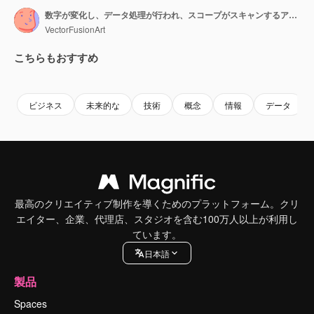
数字が変化し、データ処理が行われ、スコープがスキャンするアニメーション。
VectorFusionArt
こちらもおすすめ
Premium
Premium
Premium
Premium
ビジネス
未来的な
技術
概念
情報
データ
最高のクリエイティブ制作を導くためのプラットフォーム。クリ
エイター、企業、代理店、スタジオを含む100万人以上が利用し
ています。
日本語
製品
Spaces