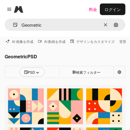
Magnific
料金
ログイン
Close menu
消去
画像で
AI 画像を作成
AI 動画を作成
デザインをカスタマイズ
背景
GeometricPSD
PSD
検索フィルター