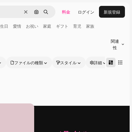
料金
ログイン
新規登録
消去
画像で検索
検索
生日
愛情
お祝い
家庭
ギフト
育児
家族
関連
性
ファイルの種類
スタイル
詳細