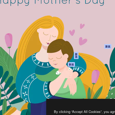
製品
はじめに
ティブ制作を導くためのプラ
Spaces
Academy
クリエイター、企業、代理
AI アシスタント
ドキュメント
含む100万人以上が利用して
AI 画像生成ツール
サポート
AI 動画生成ツール
利用規約
AI 音声合成ツール
プライバシーポリ
シー
ストックコンテン
ツ
オリジナル
新規
Claude/ChatGPT
クッキーポリシー
新
規
向けMCP
トラストセンター
エージェント
アフィリエイト
新規
API
法人向け
モバイルアプリ
すべてのMagnificツ
ール
2026
Freepik Company S.L.U.
無断複写・転載を禁じます
.
By clicking “Accept All Cookies”, you agr