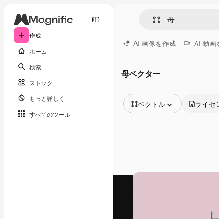
作成
AI 画像を作成
AI 動
ホーム
検索
母ベクター
ストック
もっと詳しく
ベクトル
ライセ
すべてのツール
全ての画像
ベクトル
イラスト
写真
PSD
テンプレート
モックアップ
動画
映像素材
モーショングラフィックス
動画テンプレート
アイコン
3D モデル