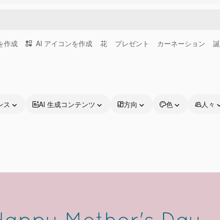
画を作成
AI アイコンを作成
花
プレゼント
カーネーション
誕
ンス
AI 生成コンテンツ
方向
色
人々