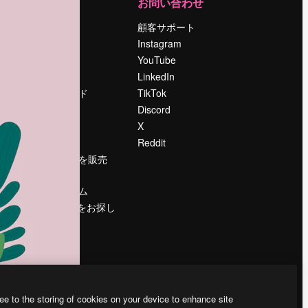
運営
お問い合わせ
料金
顧客サポート
会社概要
Instagram
Reviews
YouTube
採用情報
LinkedIn
検索トレンド
TikTok
ブログ
Discord
イベント
X
Slidesgo
Reddit
コンテンツを販売
する
プレスルーム
magnific.aiをお探し
ですか？
ee to the storing of cookies on your device to enhance site