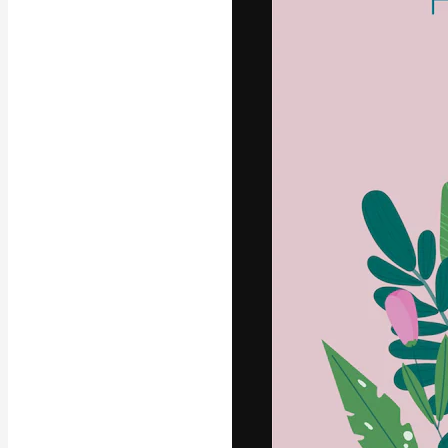
フォント
最高のクリエイ
ットフォーム。
店、スタジオを
います。
日本語
Copyright © 2010-