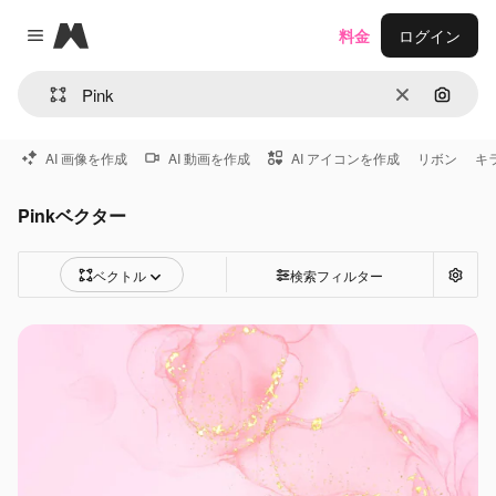
Magnific
料金
ログイン
Close menu
消去
画像で
AI 画像を作成
AI 動画を作成
AI アイコンを作成
リボン
キ
Pinkベクター
ベクトル
検索フィルター