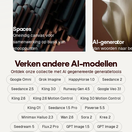
Spaces
Oneindig canvas voor
AI-generator
samenwerking op basis van
knooppunten
Van woorden naar b
Verken andere AI-modellen
Ontdek onze collectie met AI gegenereerde generatietools
Google Omni
Grok Imagine
HappyHorse 1.0
Seedance 2
Seedance 2.5
Kling 3.0
Runway Gen 4.5
Google Veo 3.1
Kling 2.6
Kling 2.6 Motion Control
Kling 3.0 Motion Control
Kling O1
Seedance 1.5 Pro
Pixverse 5.5
Minimax Hailuo 2.3
Wan 2.6
Sora 2
Krea 2
Seedream 5
Flux.2 Pro
GPT Image 1.5
GPT Image 2