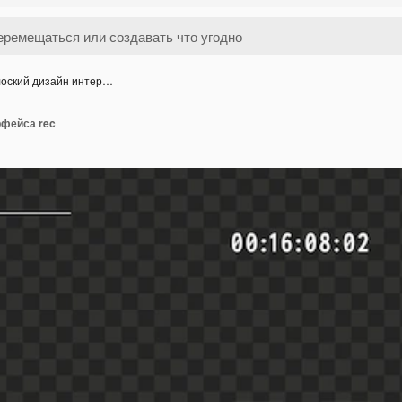
оский дизайн интер…
рфейса rec