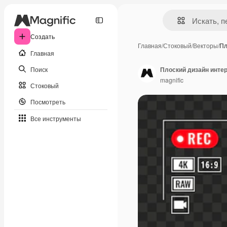
Создать
Главная
/
Стоковый
/
Векторы
/
Пл
Главная
Поиск
Плоский дизайн инте
magnific
Стоковый
Посмотреть
Все инструменты