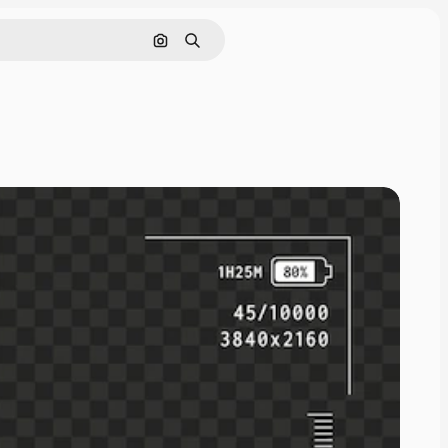
Поиск по изображению
Поиск