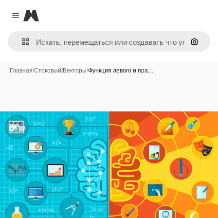
Magnific
Close menu
Поиск 
Главная
/
Стоковый
/
Векторы
/
Функция левого и пра…