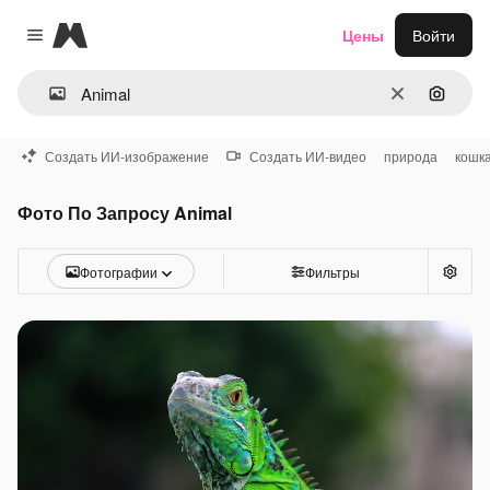
Magnific
Цены
Войти
Close menu
Очистить
Поиск 
Создать ИИ-изображение
Создать ИИ-видео
природа
кошк
Фото По Запросу Animal
Фотографии
Фильтры