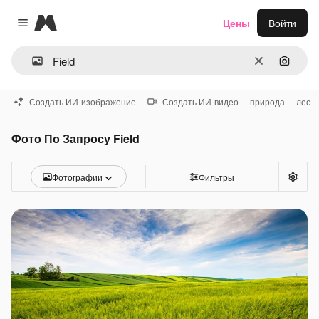
Magnific
Цены
Войти
Close menu
Очистить
Поиск 
Создать ИИ-изображение
Создать ИИ-видео
природа
лес
Фото По Запросу Field
Фотографии
Фильтры