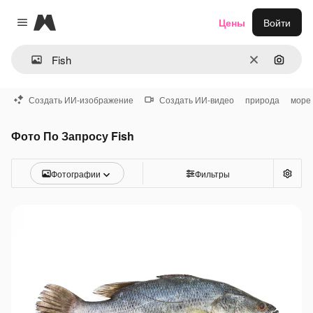
Magnific
Цены
Войти
Close menu
Очистить
Поиск 
Создать ИИ-изображение
Создать ИИ-видео
природа
море
Фото По Запросу Fish
Фотографии
Фильтры