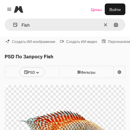
Magnific
Цены
Войти
Close menu
Очистить
Поиск 
Создать ИИ-изображение
Создать ИИ-видео
Персонализи
PSD По Запросу Fish
PSD
Фильтры