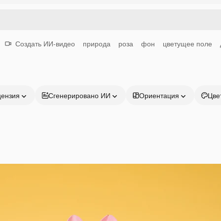
Создать ИИ-видео
природа
роза
фон
цветущее поле
цензия
Сгенерировано ИИ
Ориентация
Цве
Продукция
Начать