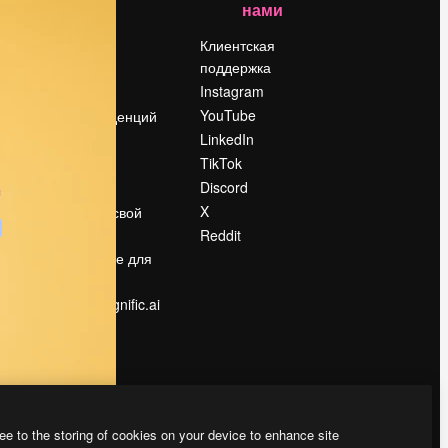
нами
Цены
о
О нас
Клиентская
поддержка
Reviews
Instagram
Вакансии
YouTube
Поиск тенденций
LinkedIn
Блог
TikTok
События
Discord
Slidesgo
ости
X
Продайте свой
контент
Reddit
в
Помещение для
прессы
Ищете magnific.ai
ee to the storing of cookies on your device to enhance site