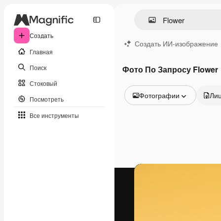
Создать
Создать ИИ-изображение
Главная
Поиск
Фото По Запросу Flower
Стоковый
Фотографии
Ли
Посмотреть
Все изображения
Все инструменты
Векторы
Иллюстрации
Фотографии
PSD
Шаблоны
Мокапы
Видео
Видеоролик
Моушн-дизайн
Видеошаблоны
Иконки
3D-модели
Шрифты