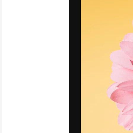
Креативная пл
ваших лучших 
подписчиков с
предприятий, а
Pусский