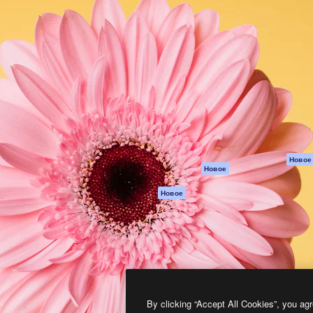
атформа для создания
Spaces
Academy
работ. Более 1 миллиона
ИИ-помощник
Документация п
реди креаторов,
Пакету ИИ
Генератор
гентств и студий.
изображений ИИ
Служба
поддержки
Генератор видео
ИИ
Условия и
положения
Генератор голоса
на основе ИИ
Политика
конфиденциальн
Стоковый контент
Оригиналы
MCP для
Новое
Новое
Claude/ChatGPT
Политика файло
cookie
Агенты
Новое
Центр доверия
API
Партнеры
Мобильное
приложение
Предприятие
Все инструменты
Magnific
By clicking “Accept All Cookies”, you agr