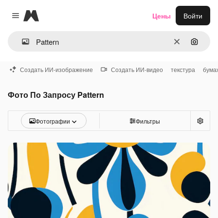
Magnific
Цены
Войти
Close menu
Очистить
Поиск 
Создать ИИ-изображение
Создать ИИ-видео
текстура
бума
Фото По Запросу Pattern
Фотографии
Фильтры