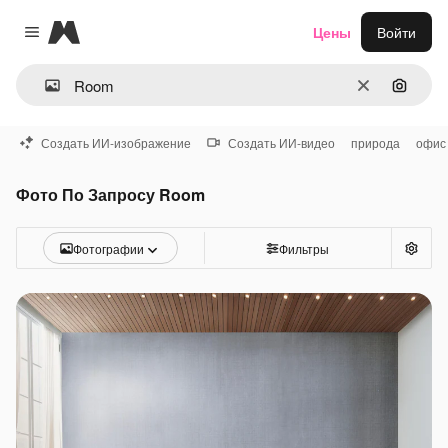
Magnific
Цены
Войти
Close menu
Очистить
Поиск 
Создать ИИ-изображение
Создать ИИ-видео
природа
офис
Фото По Запросу Room
Фотографии
Фильтры