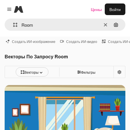
Magnific
Цены
Войти
Close menu
Очистить
Поиск 
Создать ИИ-изображение
Создать ИИ-видео
Создать ИИ-
Векторы По Запросу Room
Векторы
Фильтры