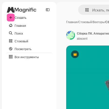
Создать
Главная
/
Стоковый
/
Векторы
/
Сб
Главная
Поиск
Сборка ПК. Аппаратн
abscent
Стоковый
Посмотреть
Премиум
Все инструменты