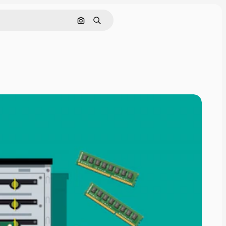
Поиск по изображению
Поиск