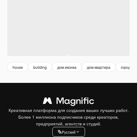
house
building
дом иконка
дом квартира
городски
Креативная платформа для создания ваших лучших работ.
Более 1 миллиона подписчиков среди креаторов,
предприятий, агентств и студий.
Pусский