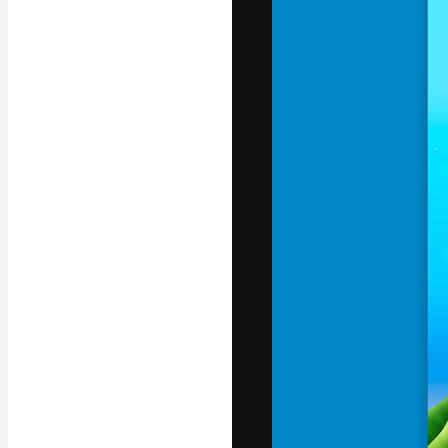
Креативная пл
ваших лучших 
подписчиков с
предприятий, а
Pусский