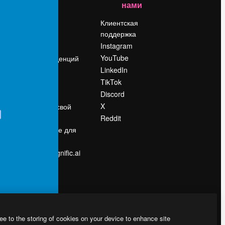
нами
Цены
о
О нас
Клиентская
поддержка
Reviews
Instagram
Вакансии
YouTube
Поиск тенденций
LinkedIn
Блог
TikTok
События
Discord
Slidesgo
ости
X
Продайте свой
контент
Reddit
в
Помещение для
прессы
Ищете magnific.ai
ee to the storing of cookies on your device to enhance site