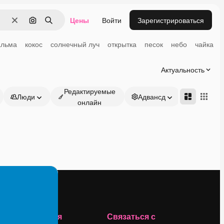
Цены
Войти
Зарегистрироваться
Очистить
Поиск по изображению
Поиск
альма
кокос
солнечный луч
открытка
песок
небо
чайка
Актуальность
Редактируемые
Люди
Адвансд
онлайн
Компания
Связаться с