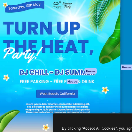
атформа для создания
Spaces
Academy
работ. Более 1 миллиона
ИИ-помощник
Документация п
реди креаторов,
Пакету ИИ
Генератор
гентств и студий.
изображений ИИ
Служба
поддержки
Генератор видео
ИИ
Условия и
положения
Генератор голоса
на основе ИИ
Политика
конфиденциальн
Стоковый контент
Оригиналы
MCP для
Новое
Новое
Claude/ChatGPT
Политика файло
cookie
Агенты
Новое
Центр доверия
API
Партнеры
Мобильное
приложение
Предприятие
Все инструменты
Magnific
By clicking “Accept All Cookies”, you agr