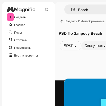
Создать
Создать ИИ-изображение
Главная
Поиск
PSD По Запросу Beach
Стоковый
PSD
Лицензия
Посмотреть
Все изображения
Все инструменты
Векторы
Иллюстрации
Фотографии
PSD
Шаблоны
Мокапы
Видео
Видеоролик
Моушн-дизайн
Видеошаблоны
Иконки
3D-модели
Шрифты