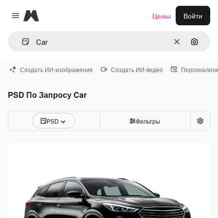
Magnific
Цены
Войти
Close menu
Очистить
Поиск 
Создать ИИ-изображение
Создать ИИ-видео
Персонализи
PSD По Запросу Car
PSD
Фильтры