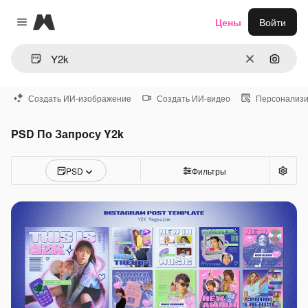
Magnific
Цены
Войти
Close menu
Очистить
Поиск 
Создать ИИ-изображение
Создать ИИ-видео
Персонализи
PSD По Запросу Y2k
PSD
Фильтры