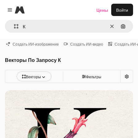
Magnific
Цены
Войти
Close menu
Очистить
Поиск 
Создать ИИ-изображение
Создать ИИ-видео
Создать ИИ-
Векторы По Запросу К
Векторы
Фильтры