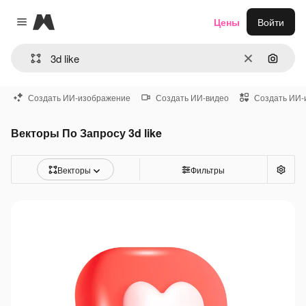
Magnific
Цены
Войти
Close menu
Очистить
Поиск 
Создать ИИ-изображение
Создать ИИ-видео
Создать ИИ-
Векторы По Запросу 3d like
Векторы
Фильтры