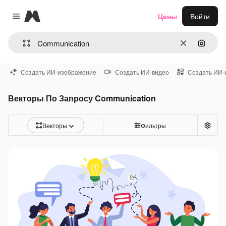
Magnific
Цены
Войти
Close menu
Очистить
Поиск 
Создать ИИ-изображение
Создать ИИ-видео
Создать ИИ-
Векторы По Запросу Communication
Векторы
Фильтры