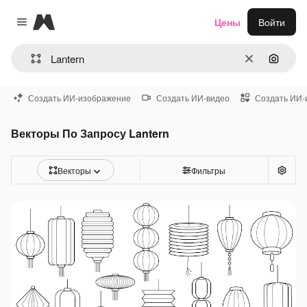
Magnific
Цены
Войти
Close menu
Очистить
Поиск 
Создать ИИ-изображение
Создать ИИ-видео
Создать ИИ-
Векторы По Запросу Lantern
Векторы
Фильтры