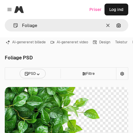
Magnific
Priser
Log ind
Close menu
Klar
Søg eft
AI-genereret billede
AI-genereret video
Design
Tekstur
Foliage PSD
PSD
Filtre