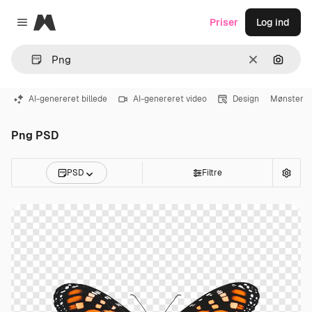
Magnific
Priser
Log ind
Close menu
Klar
Søg eft
AI-genereret billede
AI-genereret video
Design
Mønster
Png PSD
PSD
Filtre