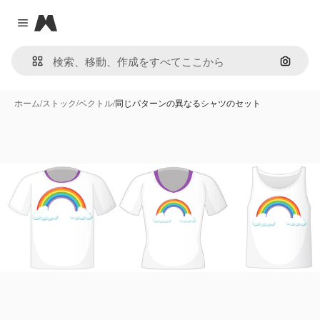
Magnific
Close menu
画像で
ホーム
/
ストック
/
ベクトル
/
同じパターンの異なるシャツのセット