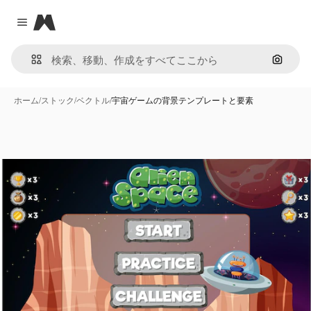
Magnific
Close menu
画像で
ホーム
/
ストック
/
ベクトル
/
宇宙ゲームの背景テンプレートと要素