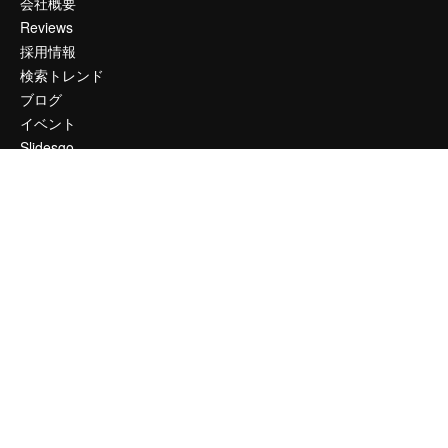
会社概要
Reviews
採用情報
検索トレンド
ブログ
イベント
Slidesgo
コンテンツを販売する
プレスルーム
magnific.aiをお探しですか？
お問い合わせ
顧客サポート
Instagram
YouTube
LinkedIn
TikTok
Discord
X