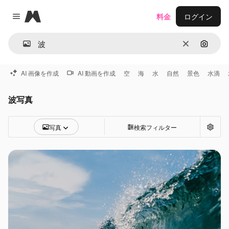
Magnific
料金
ログイン
Close menu
消去
画像で
AI 画像を作成
AI 動画を作成
空
海
水
自然
景色
水滴
波写真
写真
検索フィルター