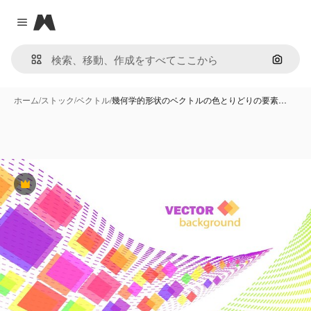
Magnific
Close menu
画像で
ホーム
/
ストック
/
ベクトル
/
幾何学的形状のベクトルの色とりどりの要素…
Premium